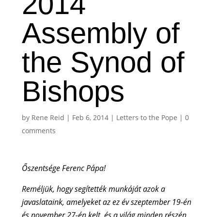
2014
Assembly of
the Synod of
Bishops
by
Rene Reid
|
Feb 6, 2014
|
Letters to the Pope
|
0
comments
Őszentsége Ferenc Pápa!
Reméljük, hogy segítették munkáját azok a
javaslataink, amelyeket az ez év szeptember 19-én
és november 27-én kelt, és a világ minden részén