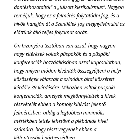
döntéshozataltól” a „túlzott klerikalizmus”. Nagyon
reméljük, hogy ez a felmérés folytatódni fog, és a
hívők hangján át a Szentlélek fog megnyilvánulni az
előttünk álló teljes folyamat során.
Ön bizonyára tisztában van azzal, hogy nagyon
nagy eltérések voltak püspökök és a püspöki
konferenciák hozzáállásában azzal kapcsolatban,
hogy milyen módon kívánták összegyűjteni a helyi
közösségek válaszait a szinódus által közzétett
kérdőív 39 kérdésére. Miközben voltak püspöki
konferenciák, amelyek megkönnyítették a hívek
részvételét ebben a komoly kihívást jelentő
felmérésben, addig a legtöbben minimális
mértékben tették lehetővé a plébániák hívei
számára, hogy részt vegyenek ebben a
létfontosságú párbeszédben.