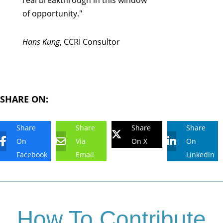
real breakthrough in this window
of opportunity."
Hans Kung
, CCRI Consultor
SHARE ON:
Share
Share
Share
Share
On
Via
On X
On
Facebook
Email
Linkedin
How To Contribute