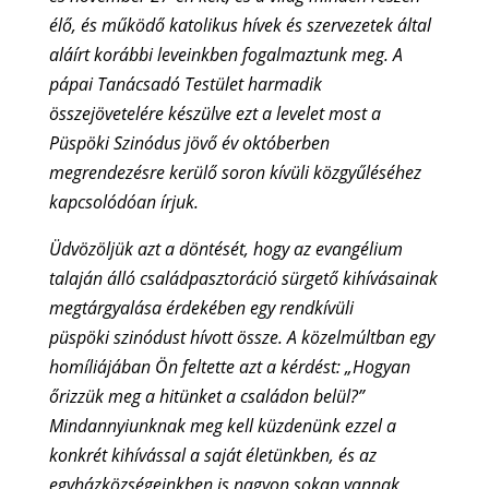
élő, és működő katolikus hívek és szervezetek által
aláírt korábbi leveinkben fogalmaztunk meg. A
pápai Tanácsadó Testület harmadik
összejövetelére készülve ezt a levelet most a
Püspöki Szinódus jövő év októberben
megrendezésre kerülő soron kívüli közgyűléséhez
kapcsolódóan írjuk.
Üdvözöljük azt a döntését, hogy az evangélium
talaján álló családpasztoráció sürgető kihívásainak
megtárgyalása érdekében egy rendkívüli
püspöki szinódust hívott össze. A közelmúltban egy
homíliájában Ön feltette azt a kérdést: „Hogyan
őrizzük meg a hitünket a családon belül?”
Mindannyiunknak meg kell küzdenünk ezzel a
konkrét kihívással a saját életünkben, és az
egyházközségeinkben is nagyon sokan vannak