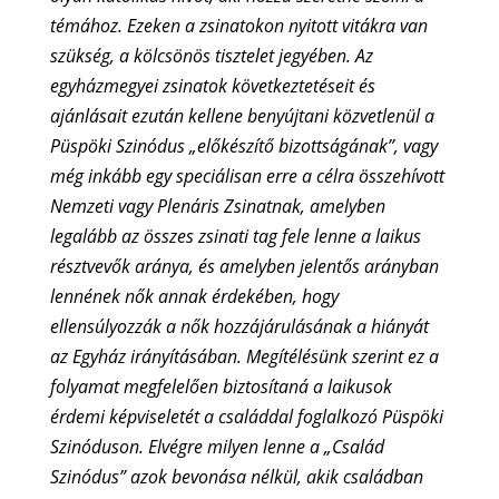
témához. Ezeken a zsinatokon nyitott vitákra van
szükség, a kölcsönös tisztelet jegyében. Az
egyházmegyei zsinatok következtetéseit és
ajánlásait ezután kellene benyújtani közvetlenül a
Püspöki Szinódus „előkészítő bizottságának”, vagy
még inkább egy speciálisan erre a célra összehívott
Nemzeti vagy Plenáris Zsinatnak, amelyben
legalább az összes zsinati tag fele lenne a laikus
résztvevők aránya, és amelyben jelentős arányban
lennének nők annak érdekében, hogy
ellensúlyozzák a nők hozzájárulásának a hiányát
az Egyház irányításában. Megítélésünk szerint ez a
folyamat megfelelően biztosítaná a laikusok
érdemi képviseletét a családdal foglalkozó Püspöki
Szinóduson. Elvégre milyen lenne a „Család
Szinódus” azok bevonása nélkül, akik családban