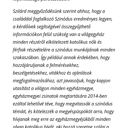
Szilárd meggyőződésünk szerint ahhoz, hogy a
családdal foglalkozó Szinódus eredményes legyen,
a kérdőívek segítségével összegyűjthető
információkon felül szükség van a világegyház
minden részéről elkötelezett katolikus nők és
férfiak részvételére a szinódus munkájának minden
szakaszában. Így például annak érdekében, hogy
hozzájáruljanak a felmérésekhez,
beszélgetésekhez, vitákhoz és ajánlások
megfogalmazásához, azt javasoljuk, hogy kapjon
utasítást a világon minden egyházmegye,
egyházmegyei zsinatok megtartására 2014-ben
ezáltal lehetővé téve, hogy megvitassák a szinódus
témáit, és kötelezzék a megyéspüspököt arra, hogy
hívjanak meg erre az egyházmegyéjükből minden
olyan katolikus hívőt, aki hozzá szeretne szólni a