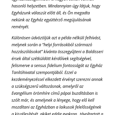
hasonló helyzetben. Mindannyian úgy látjuk, hogy
Egyházunk válaszút előtt áll, és Ön megadta
nekünk az Egyház együttérző megújulásának
reményét.
Különösen üdvözöljük azt a példa nélküli felhívást,
melynek során a “helyi forrásokból származó
hozzászólásokat” kívánta összegyűjteni a Baldisseri
érsek által szétküldött kérdőívek segítségével,
felismerve a sensus fidelium fontosságát az Egyház
Tanítóhivatal szempontjából. Ezzel a
kezdeményezéssel elkezdett érvényt szerezni annak
a szükségszerű változásnak, amelyről az
Evangélium örömhíre című pápai buzdításban is
szólt már, és amelynek a lényege, hogy elő kell
mozdítani az Egyházban a laikusok felelősségének
a kiszélesítését, akiket eddig gyakran „távoltartott a